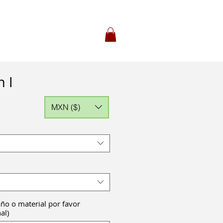
 I
MXN ($)
ño o material por favor
al)