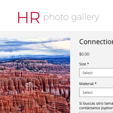
Connection
Price
$0.00
Size
*
Select
Material
*
Select
Si buscas otro tama
contáctanos (option