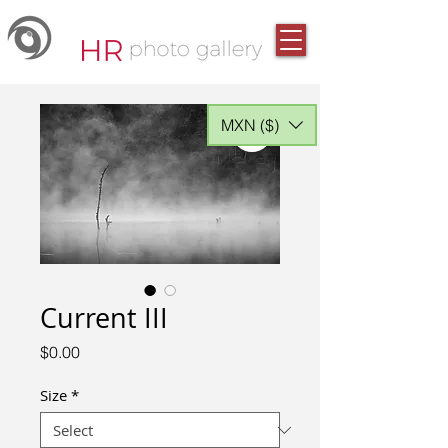
MXN ($)
Current III
Price
$0.00
Size
*