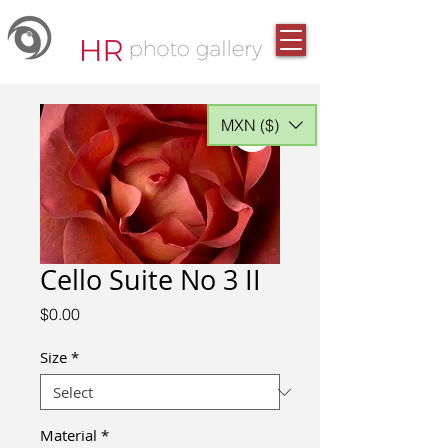
MXN ($)
Cello Suite No 3 II
Price
$0.00
Size
*
Material
*