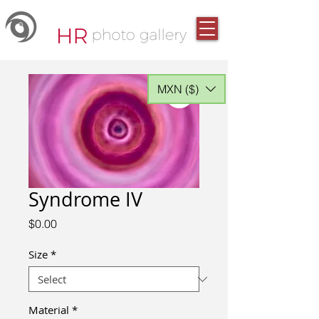
MXN ($)
Syndrome IV
Price
$0.00
Size
*
Material
*