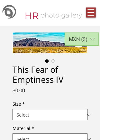
MXN ($)
This Fear of
Emptiness IV
Price
$0.00
Size
*
Material
*